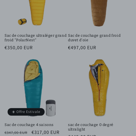
Sac de couchage ultraléger grand
Sac de couchage grand froid
froid "PolarNest"
duvet d'oie
Prix
€350,00 EUR
Prix
€497,00 EUR
habituel
habituel
☀️ Offre Estivale
Sac de couchage 4 saisons
sac de couchage 0 degré
ultralight
Prix
Prix
€317,00 EUR
€347,00 EUR