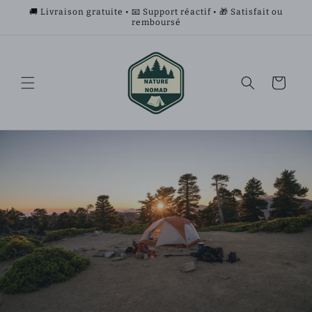
et
🚚 Livraison gratuite • 📧 Support réactif • 🎁 Satisfait ou
passer
remboursé
au
contenu
Panier