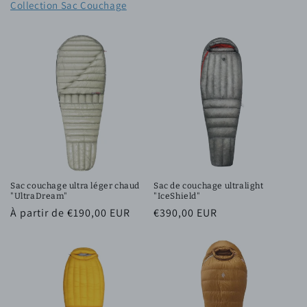
Collection Sac Couchage
Sac couchage ultra léger chaud
Sac de couchage ultralight
"UltraDream"
"IceShield"
Prix
À partir de €190,00 EUR
Prix
€390,00 EUR
habituel
habituel