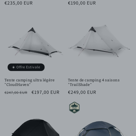
Prix
€235,00 EUR
Prix
€190,00 EUR
habituel
habituel
☀️ Offre Estivale
Tente camping ultra légère
Tente de camping 4 saisons
"CloudHaven"
"TrailShade"
Prix
Prix
€197,00 EUR
Prix
€249,00 EUR
€247,00 EUR
habituel
promotionnel
habituel