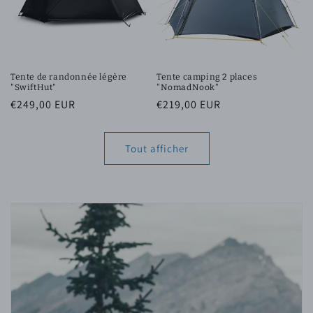
Tente de randonnée légère
Tente camping 2 places
"SwiftHut"
"NomadNook"
Prix
€249,00 EUR
Prix
€219,00 EUR
habituel
habituel
Tout afficher