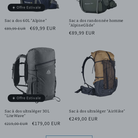
☀️ Offre Estivale
Sac a dos 60L "Alpine"
Sac a dos randonnée homme
"AlpineGlide"
Prix
Prix
€69,99 EUR
€89,99 EUR
Prix
€89,99 EUR
habituel
promotionnel
habituel
☀️ Offre Estivale
Sac à dos ultraléger 30L
Sac à dos ultraléger "AirHike"
"LiteWave"
Prix
€249,00 EUR
Prix
Prix
€179,00 EUR
€219,00 EUR
habituel
habituel
promotionnel