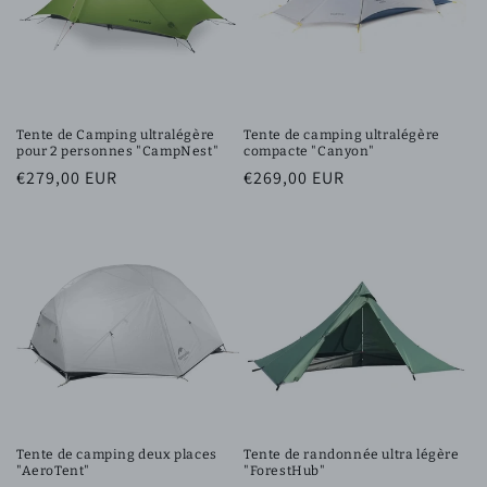
Tente de Camping ultralégère
Tente de camping ultralégère
pour 2 personnes "CampNest"
compacte "Canyon"
Prix
€279,00 EUR
Prix
€269,00 EUR
habituel
habituel
Tente de camping deux places
Tente de randonnée ultra légère
"AeroTent"
"ForestHub"