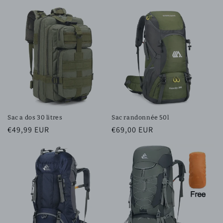
habituel
promotionnel
Sac a dos 30 litres
Sac randonnée 50l
Prix
€49,99 EUR
Prix
€69,00 EUR
habituel
habituel