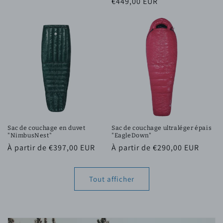
Prix
€449,00 EUR
habituel
promotionnel
habituel
Sac de couchage en duvet
Sac de couchage ultraléger épais
"NimbusNest"
"EagleDown"
Prix
À partir de €397,00 EUR
Prix
À partir de €290,00 EUR
habituel
habituel
Tout afficher