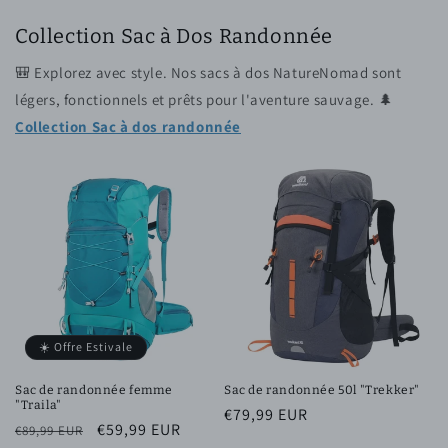
Collection Sac à Dos Randonnée
🎒 Explorez avec style. Nos sacs à dos NatureNomad sont
légers, fonctionnels et prêts pour l'aventure sauvage. 🌲
Collection Sac à dos randonnée
☀️ Offre Estivale
Sac de randonnée femme
Sac de randonnée 50l "Trekker"
"Traila"
Prix
€79,99 EUR
Prix
Prix
€59,99 EUR
€89,99 EUR
habituel