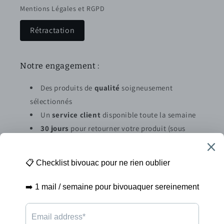
Mentions Légales et RGPD
Rétractation
Notre engagement :
Des produits de
qualité
soigneusement
sélectionnés
Un
service client
disponible toute la semaine
30 jours
pour retourner votre produit (sous
conditions)
Abonnez vous à la newsletter
E-mail