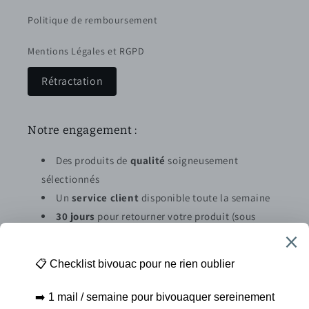
Politique de remboursement
Mentions Légales et RGPD
Rétractation
Notre engagement :
Des produits de
qualité
soigneusement
sélectionnés
Un
service client
disponible toute la semaine
30 jours
pour retourner votre produit (sous
conditions)
Abonnez vous à la newsletter