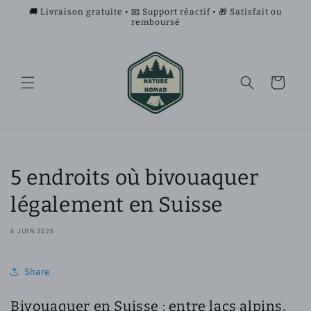
et
🚚 Livraison gratuite • 📧 Support réactif • 🎁 Satisfait ou
passer
remboursé
au
contenu
Panier
5 endroits où bivouaquer
légalement en Suisse
6 JUIN 2026
Share
Bivouaquer en Suisse : entre lacs alpins,