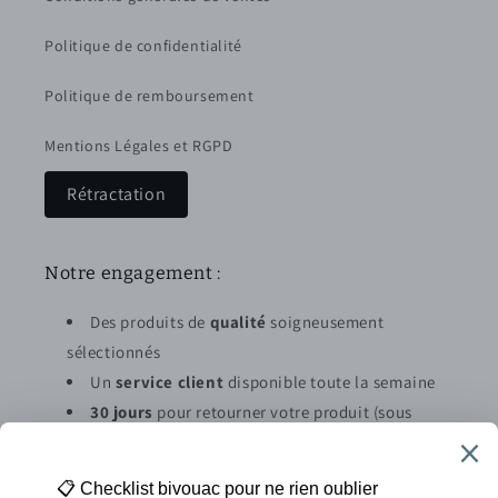
Politique de confidentialité
Politique de remboursement
Mentions Légales et RGPD
Rétractation
Notre engagement :
Des produits de
qualité
soigneusement
sélectionnés
Un
service client
disponible toute la semaine
30 jours
pour retourner votre produit (sous
conditions)