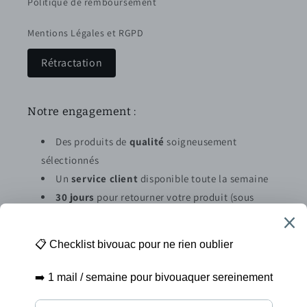
Politique de remboursement
Mentions Légales et RGPD
Rétractation
Notre engagement :
Des produits de
qualité
soigneusement
sélectionnés
Un
service client
disponible toute la semaine
30 jours
pour retourner votre produit (sous
conditions)
Abonnez vous à la newsletter
E-mail