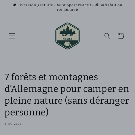
et
🚚 Livraison gratuite • 📧 Support réactif • 🎁 Satisfait ou
passer
remboursé
au
contenu
Panier
7 forêts et montagnes
d’Allemagne pour camper en
pleine nature (sans déranger
personne)
2 MAI 2025