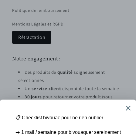
Politique de remboursement
Mentions Légales et RGPD
Rétractation
Notre engagement :
Des produits de
qualité
soigneusement
sélectionnés
Un
service client
disponible toute la semaine
30 jours
pour retourner votre produit (sous
conditions)
Abonnez vous à la newsletter