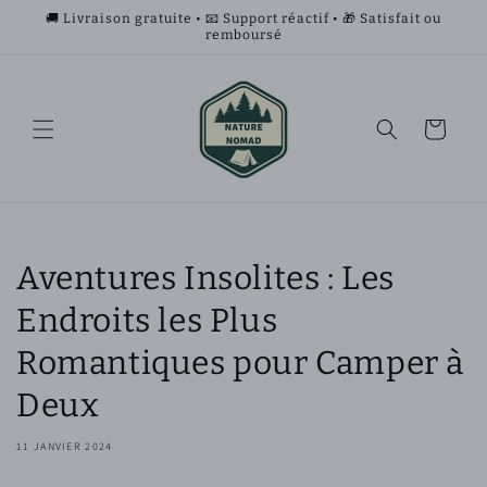
et
🚚 Livraison gratuite • 📧 Support réactif • 🎁 Satisfait ou
passer
remboursé
au
contenu
Panier
Aventures Insolites : Les
Endroits les Plus
Romantiques pour Camper à
Deux
11 JANVIER 2024