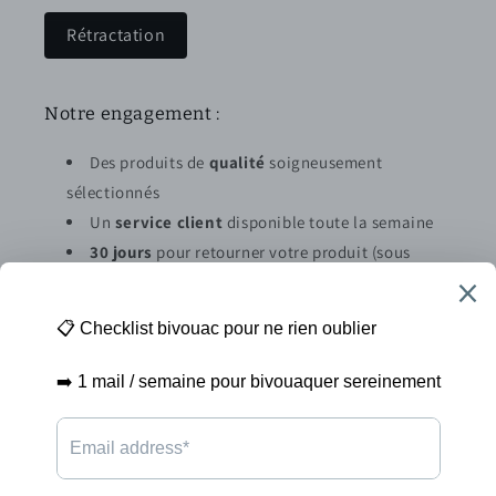
Rétractation
Notre engagement :
Des produits de
qualité
soigneusement
sélectionnés
Un
service client
disponible toute la semaine
30 jours
pour retourner votre produit (sous
conditions)
Abonnez vous à la newsletter
E-mail