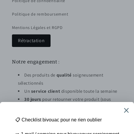
Politique de confidentialité
Politique de remboursement
Mentions Légales et RGPD
Rétractation
Notre engagement :
Des produits de
qualité
soigneusement
sélectionnés
Un
service client
disponible toute la semaine
30 jours
pour retourner votre produit (sous
conditions)
Abonnez vous à la newsletter