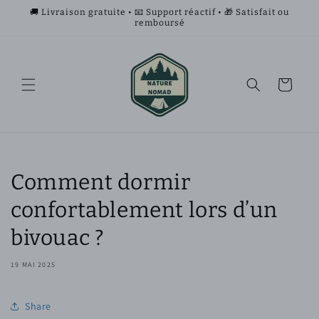
et
🚚 Livraison gratuite • 📧 Support réactif • 🎁 Satisfait ou
passer
remboursé
au
contenu
Panier
Comment dormir
confortablement lors d’un
bivouac ?
19 MAI 2025
Share