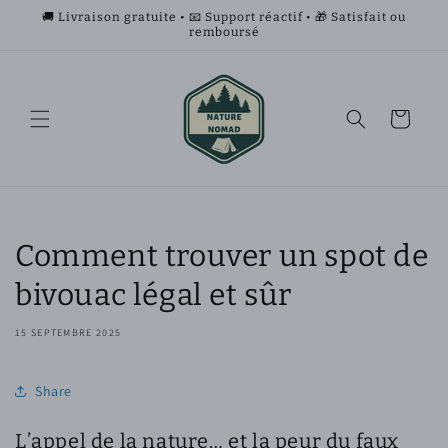
et
🚚 Livraison gratuite • 📧 Support réactif • 🎁 Satisfait ou
passer
remboursé
au
contenu
Panier
Comment trouver un spot de
bivouac légal et sûr
15 SEPTEMBRE 2025
Share
L’appel de la nature… et la peur du faux