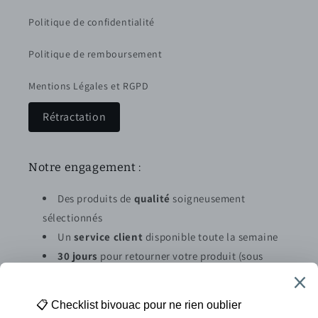
Politique de confidentialité
Politique de remboursement
Mentions Légales et RGPD
Rétractation
Notre engagement :
Des produits de
qualité
soigneusement
sélectionnés
Un
service client
disponible toute la semaine
30 jours
pour retourner votre produit (sous
conditions)