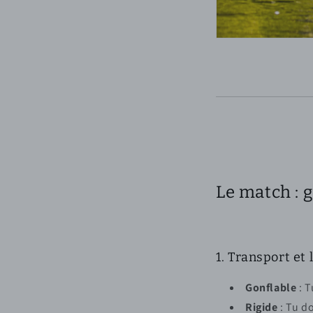
Le match : g
1. Transport et 
Gonflable
: T
Rigide
: Tu do