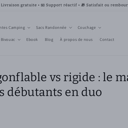
 Livraison gratuite • 📧 Support réactif • 🎁 Satisfait ou rembou
ntes Camping
Sacs Randonnée
Couchage
 Bivouac
Ebook
Blog
À propos de nous
Contact
onflable vs rigide : le 
es débutants en duo