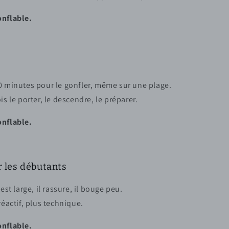
onflable.
0 minutes pour le gonfler, même sur une plage.
is le porter, le descendre, le préparer.
onflable.
ur les débutants
l est large, il rassure, il bouge peu.
réactif, plus technique.
onflable.