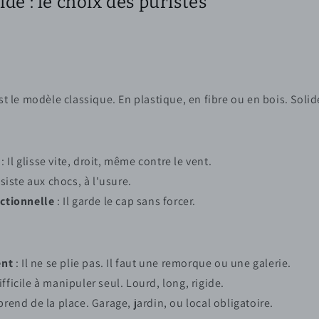
ide : le choix des puristes
st le modèle classique. En plastique, en fibre ou en bois. Solide
s
: Il glisse vite, droit, même contre le vent.
résiste aux chocs, à l'usure.
ectionnelle
: Il garde le cap sans forcer.
nt
: Il ne se plie pas. Il faut une remorque ou une galerie.
ifficile à manipuler seul. Lourd, long, rigide.
 prend de la place. Garage, jardin, ou local obligatoire.