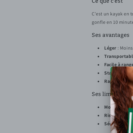
Ce que c'est
C'est un kayak en to
gonfle en 10 minutes
Ses avantages
Léger
: Moins
Transportab
Facile à rang
Stable
: Idéal
Rapide à pré
Ses limites
Moins rapide
Risque de cr
Séchage néce