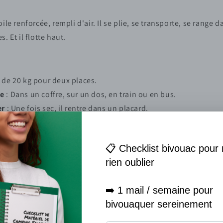
ile renforcée, rempli d'air. Il se plie, se transporte, se range da
. Et il flotte haut.
 de 20 kg pour deux places.
le
: Dans un coffre, sur un dos, en train ou en bus.
er
: Une fois sec, il rentre dans un placard.
 pour les débutants. Il rassure.
parer
: Pas besoin d'être un pro.
: Il avance moins droit que le rigide.
evaison
: Même si les modèles sérieux sont très solides.
ssaire
: Il faut bien le faire sécher avant de le plier.