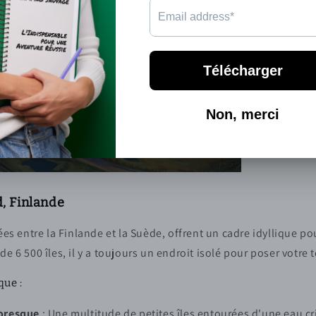
d, Finlande
uées entre la Finlande et la Suède, offrent un cadre idyllique p
e 6 500 îles, il y a toujours un endroit isolé pour poser votre 
que :
toresque
: Une multitude de petites îles entourées d'une eau cri