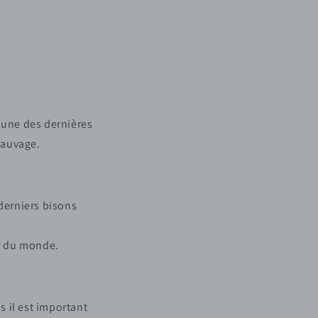
l'une des dernières
 sauvage.
 derniers bisons
er du monde.
s il est important