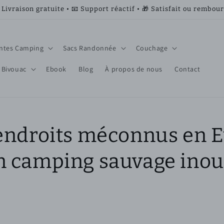
 Livraison gratuite • 📧 Support réactif • 🎁 Satisfait ou rembou
ntes Camping
Sacs Randonnée
Couchage
 Bivouac
Ebook
Blog
À propos de nous
Contact
 endroits méconnus en 
n camping sauvage inou