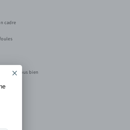
un cadre
 foules
 Préparez-vous bien