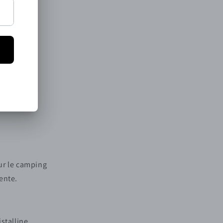
our le camping
tente.
stalline.