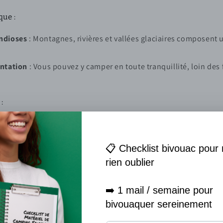
que :
ndioses
: Montagnes, rivières et vallées glaciaires composent 
entation
: Vous pouvez y camper en toute tranquillité, loin des
:
reux
: Les conditions peuvent être extrêmes, surtout en hiver.