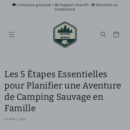
et
🚚 Livraison gratuite • 📧 Support réactif • 🎁 Satisfait ou
passer
remboursé
au
contenu
Panier
Les 5 Étapes Essentielles
pour Planifier une Aventure
de Camping Sauvage en
Famille
10 AVRIL 2024