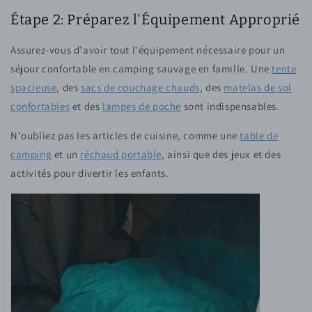
Étape 2: Préparez l'Équipement Approprié
Assurez-vous d'avoir tout l'équipement nécessaire pour un
séjour confortable en camping sauvage en famille. Une
tente
spacieuse
, des
sacs de couchage chauds
, des
matelas de sol
confortables
et des
lampes de poche
sont indispensables.
N'oubliez pas les articles de cuisine, comme une
table de
camping
et un
réchaud portable
, ainsi que des jeux et des
activités pour divertir les enfants.