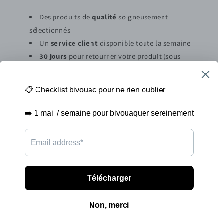
Des produits de
qualité
soigneusement
sélectionnés
Un
service client
disponible toute la semaine
30 jours
pour retourner votre produit (sous
conditions)
Abonnez vous à la newsletter
E-mail
Moyens
de
paiement
© 2026,
NatureNomad
GymFit France