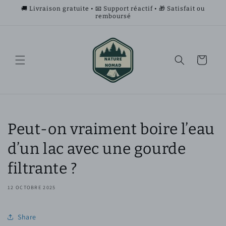
et
🚚 Livraison gratuite • 📧 Support réactif • 🎁 Satisfait ou
passer
remboursé
au
contenu
Panier
Peut-on vraiment boire l’eau
d’un lac avec une gourde
filtrante ?
12 OCTOBRE 2025
Share