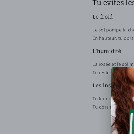
Tu évites le
Le froid
Le sol pompe ta ch
En hauteur, tu dors
L’humidité
La rosée et le sol mo
Tu restes sec.
Les insectes
Tu leur coupes la r
Tu dors tranquille.