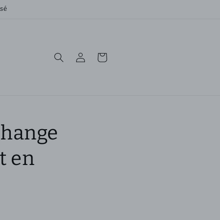
rsé
Connexion
Panier
change
t en