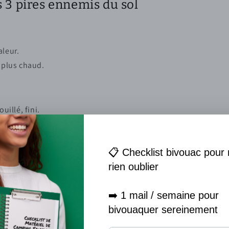
s 3 pires ennemis du sol
aleur.
 plus chaud.
uillé, fini.
oute.