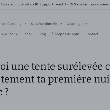
 Livraison gratuite • 📧 Support réactif • 🎁 Satisfait ou rembou
ntes Camping
Sacs Randonnée
Couchage
 Bivouac
Ebook
Blog
À propos de nous
Contact
oi une tente surélevée 
tement ta première nui
 ?