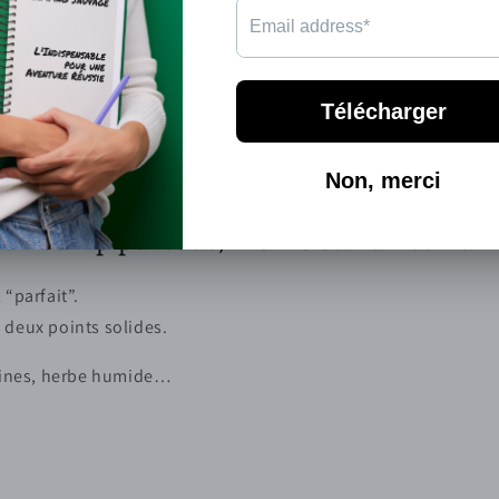
on camp partout, même sur un terrain
 “parfait”.
 deux points solides.
acines, herbe humide…