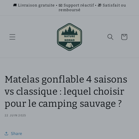
et
🚚 Livraison gratuite • 📧 Support réactif • 🎁 Satisfait ou
passer
remboursé
au
contenu
Panier
Matelas gonflable 4 saisons
vs classique : lequel choisir
pour le camping sauvage ?
22 JUIN 2025
Share