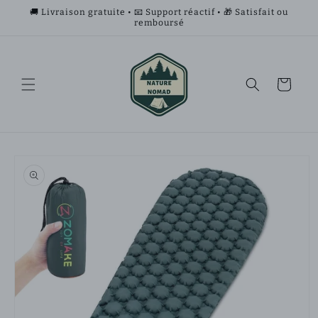
et
🚚 Livraison gratuite • 📧 Support réactif • 🎁 Satisfait ou
passer
remboursé
au
contenu
Panier
Passer aux
informations
produits