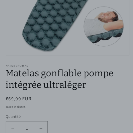
Ouvrir
le
NATURENOMAD
média
Matelas gonflable pompe
1
dans
une
intégrée ultraléger
fenêtre
modale
Prix
€69,99 EUR
habituel
Taxes incluses.
Quantité
Réduire
Augmenter