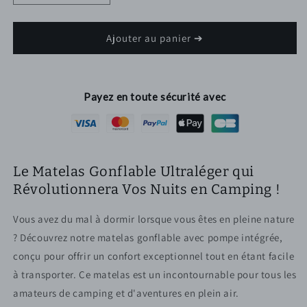
la
la
quantité
quantité
de
de
Ajouter au panier ➔
Matelas
Matelas
gonflable
gonflable
pompe
pompe
intégrée
intégrée
Payez en toute sécurité avec
ultraléger
ultraléger
Le Matelas Gonflable Ultraléger qui
Révolutionnera Vos Nuits en Camping !
Vous avez du mal à dormir lorsque vous êtes en pleine nature
? Découvrez notre matelas gonflable avec pompe intégrée,
conçu pour offrir un confort exceptionnel tout en étant facile
à transporter. Ce matelas est un incontournable pour tous les
amateurs de camping et d'aventures en plein air.