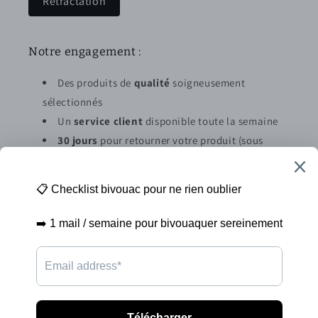
Rétractation
Notre engagement :
Des produits de
qualité
soigneusement
sélectionnés
Un
service client
disponible toute la semaine
30 jours
pour retourner votre produit (sous
conditions)
Abonnez vous à la newsletter
E-mail
Moyens