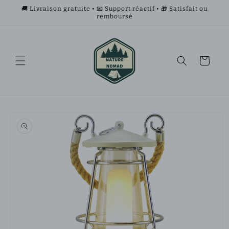
et
🚚 Livraison gratuite • 📧 Support réactif • 🎁 Satisfait ou
passer
remboursé
au
contenu
Panier
Passer aux
informations
produits