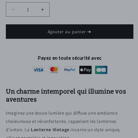
Réduire
Augmenter
la
la
quantité
quantité
de
de
Ajouter au panier ➔
Lanterne
Lanterne
vintage
vintage
Payez en toute sécurité avec
Un charme intemporel qui illumine vos
aventures
Imaginez une douce lumière qui diffuse une ambiance
chaleureuse et réconfortante, rappelant les lanternes
d'antan. La
Lanterne Vintage
incarne un style unique,
alliant nostalgie et innovation.