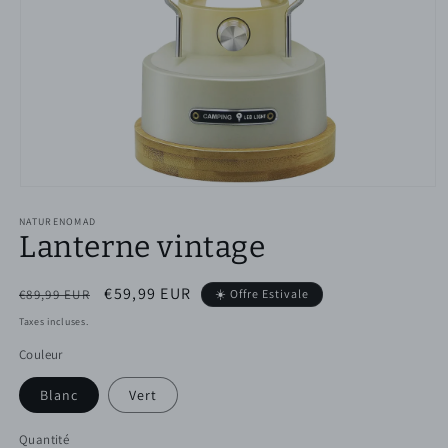
Ouvrir
le
NATURENOMAD
média
Lanterne vintage
1
dans
une
fenêtre
Prix
Prix
€59,99 EUR
€89,99 EUR
☀️ Offre Estivale
modale
habituel
promotionnel
Taxes incluses.
Couleur
Blanc
Vert
Quantité