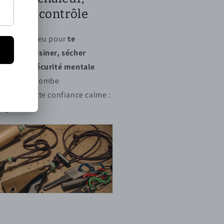
ère et contrôle
Allume un feu pour
te
auffer, cuisiner, sécher
Gagne en
sécurité mentale
nd la nuit tombe
Ressens cette confiance calme :
s prêt