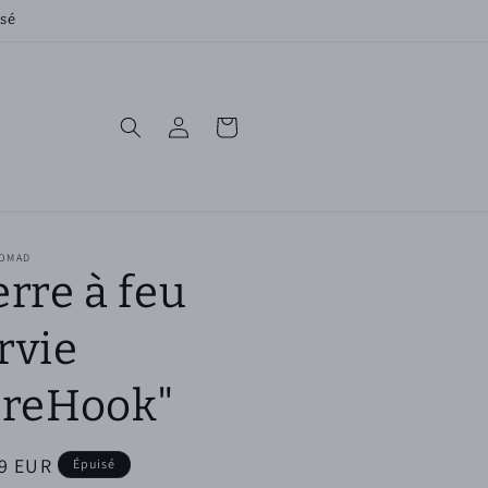
rsé
Connexion
Panier
NOMAD
erre à feu
rvie
ireHook"
9 EUR
Épuisé