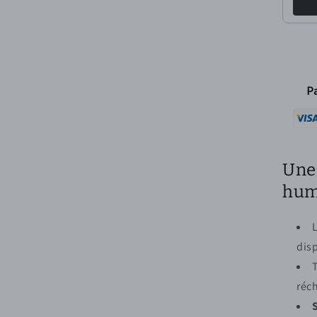
Pa
Une 
hum
L
dis
réch