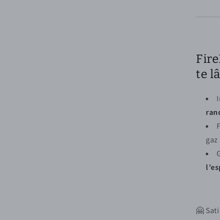
Fire
te l
ran
F
gaz 
l’es
🤗 Sat