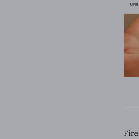
une
Fire