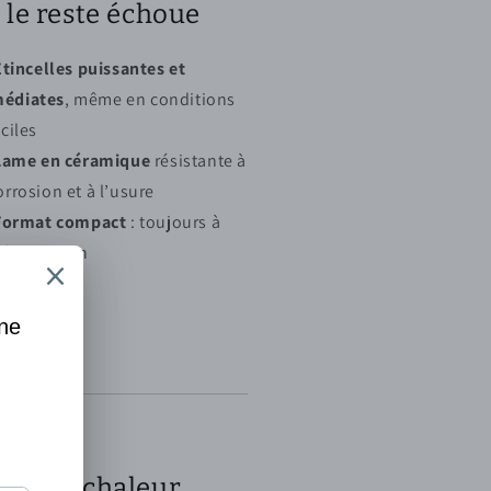
 le reste échoue
Étincelles puissantes et
édiates
, même en conditions
iciles
Lame en céramique
résistante à
orrosion et à l’usure
Format compact
: toujours à
tée de main
ouver chaleur,