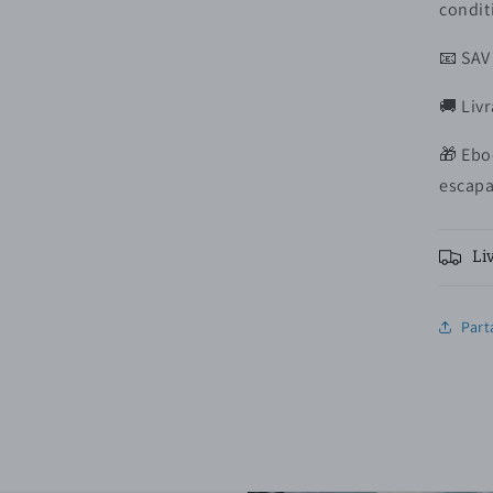
condit
📧 SAV
🚚 Liv
🎁 Ebo
escap
Li
Part