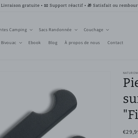
 Livraison gratuite • 📧 Support réactif • 🎁 Satisfait ou rembou
ntes Camping
Sacs Randonnée
Couchage
 Bivouac
Ebook
Blog
À propos de nous
Contact
NATURE
Pi
su
"F
Prix
€29,9