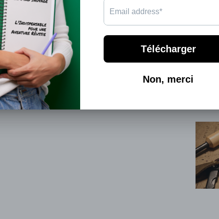
lumi
réch
qua
tu e