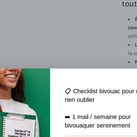
tout
imm
diff
la c
por
Retr