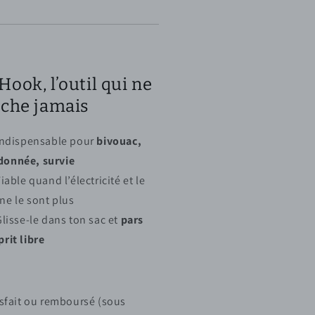
Hook, l’outil qui ne
âche jamais
Indispensable pour
bivouac,
donnée, survie
iable quand l’électricité et le
ne le sont plus
Glisse-le dans ton sac et
pars
prit libre
isfait ou remboursé (sous