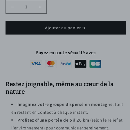
Réduire
Augmenter
la
la
quantité
quantité
de
de
Ajouter au panier ➔
Talkie
Talkie
walkie
walkie
longue
longue
portée
portée
Payez en toute sécurité avec
20
20
km
km
Restez joignable, même au cœur de la
nature
Imaginez votre groupe dispersé en montagne
, tout
en restant en contact à chaque instant.
Profitez d'une portée de 5 à 20 km
(selon le relief et
l'environnement) pour communiquer sereinement.