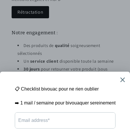
Rétractation
Notre engagement :
Des produits de
qualité
soigneusement
sélectionnés
Un
service client
disponible toute la semaine
30 jours
pour retourner votre produit (sous
conditions)
Abonnez vous à la newsletter
E-mail