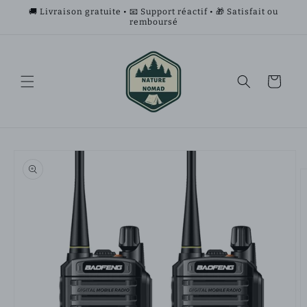
et
🚚 Livraison gratuite • 📧 Support réactif • 🎁 Satisfait ou
passer
remboursé
au
contenu
Panier
Passer aux
informations
produits