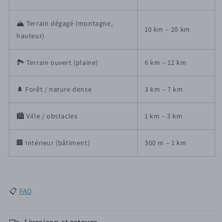
🏔️ Terrain dégagé (montagne,
10 km – 20 km
hauteur)
🏞️ Terrain ouvert (plaine)
6 km – 12 km
🌲 Forêt / nature dense
3 km – 7 km
🏙️ Ville / obstacles
1 km – 3 km
🏢 Intérieur (bâtiment)
300 m – 1 km
📋
FAQ