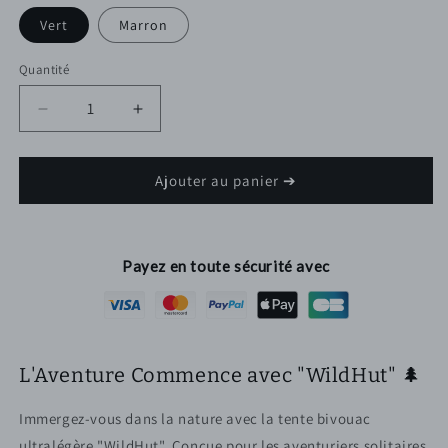
Vert
Marron
Quantité
Réduire
Augmenter
la
la
quantité
quantité
de
de
Ajouter au panier ➔
Tente
Tente
bivouac
bivouac
ultra
ultra
légère
légère
Payez en toute sécurité avec
&quot;WildHut&quot;
&quot;WildHut&quot;
L'Aventure Commence avec "WildHut" 🌲
Immergez-vous dans la nature avec la tente bivouac
ultralégère "WildHut". Conçue pour les aventuriers solitaires,