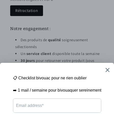
Rétractation
Notre engagement :
Des produits de
qualité
soigneusement
sélectionnés
Un
service client
disponible toute la semaine
30 jours
pour retourner votre produit (sous
conditions)
Abonnez vous à la newsletter
E-mail