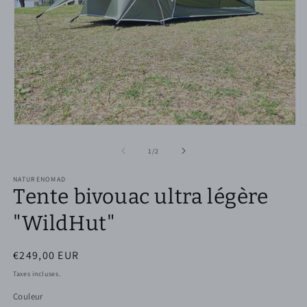
Ouvrir
O
le
le
média
m
de
1
/
2
1
2
dans
d
NATURENOMAD
une
u
Tente bivouac ultra légère
fenêtre
f
modale
m
"WildHut"
Prix
€249,00 EUR
habituel
Taxes incluses.
Couleur